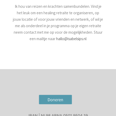
Ik hou van reizen en krachten samenbundelen. Vind je
het leuk om een healing retraite te organiseren, op
jouw locatie of voor jouw vrienden en netwerk, of wil je
me als onderdeel in je programma op je eigen retraite
neem contact met me op voor de mogelijkheden. Stuur
een mailtje naar
hallo@isabelsips.nl
IBAN | NL98 ABNA 0501 9504 19