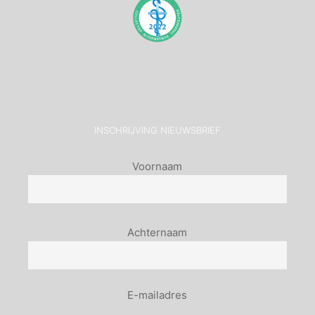
INSCHRIJVING NIEUWSBRIEF
Naam
Voornaam
(Vereist)
Naam
Achternaam
E-
E-mailadres
mailadres