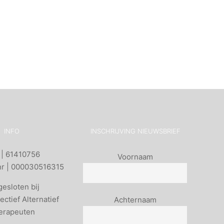
INFO
INSCHRIJVING NIEUWSBRIEF
Naam
| 61410756
Voornaam
nr | 000030516315
(Vereist)
esloten bij
Naam
ectief Alternatief
Achternaam
erapeuten