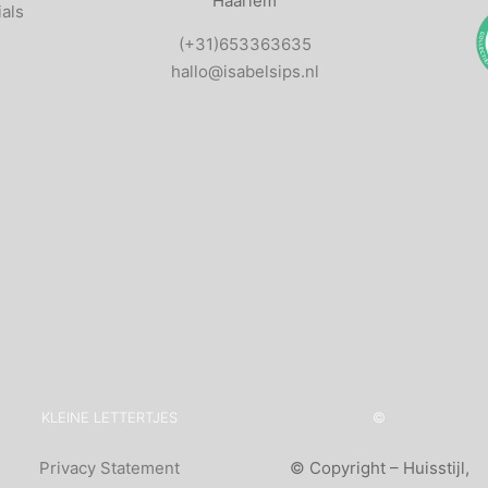
Haarlem
als
(+31)653363635
hallo@isabelsips.nl
KLEINE LETTERTJES
©
Privacy Statement
©
Copyright – Huisstijl,